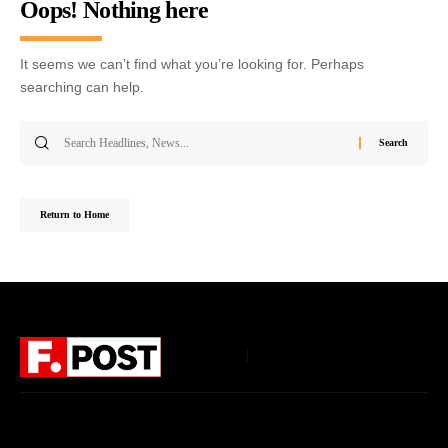
Oops! Nothing here
It seems we can’t find what you’re looking for. Perhaps
searching can help.
Return to Home
Follow US
Home
About Us
Privacy Policy
Terms of Use
DMCA
Disclaimer