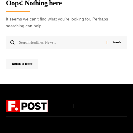
Oops! Nothing here
It seems we can’t find what you’re looking for. Perhaps
searching can help.
Return to Home
Follow US
Home
About Us
Privacy Policy
Terms of Use
DMCA
Disclaimer