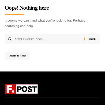
Oops! Nothing here
It seems we can’t find what you’re looking for. Perhaps
searching can help.
Return to Home
Follow US
Home
About Us
Privacy Policy
Terms of Use
DMCA