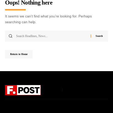
Oops! Nothing here
It seems we can’t find what you’re looking for. Perhaps
searching can help.
Return to Home
Follow US
Home
About Us
Privacy Policy
Terms of Use
DMCA
Disclaimer