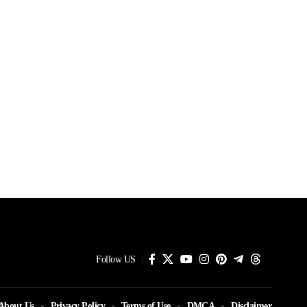
Follow US
About Us
Privacy Policy
Terms of Use
DMCA
Disclaimer