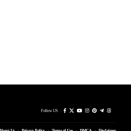
Follow US
About Us
Privacy Policy
Terms of Use
DMCA
Disclaimer