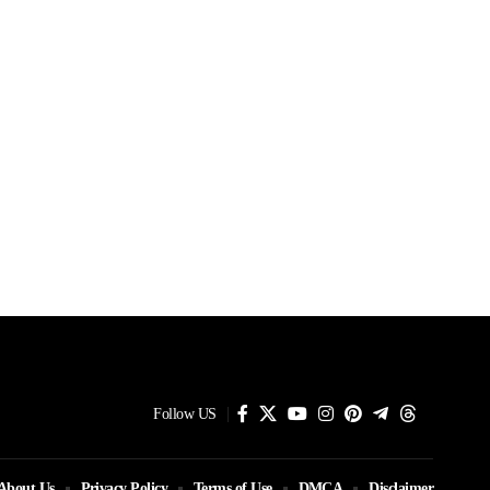
Follow US
About Us
Privacy Policy
Terms of Use
DMCA
Disclaimer