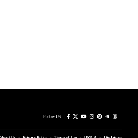
Follow US
About Us
Privacy Policy
Terms of Use
DMCA
Disclaimer