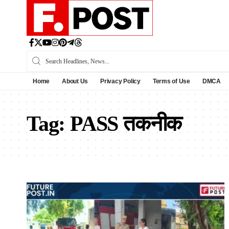
Home
About Us
Privacy Policy
Terms of Use
DMCA
Tag:
PASS तकनीक