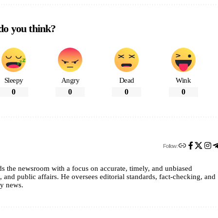
o you think?
Sleepy
Angry
Dead
Wink
0
0
0
0
Follow:
ads the newsroom with a focus on accurate, timely, and unbiased
, and public affairs. He oversees editorial standards, fact-checking, and
hy news.