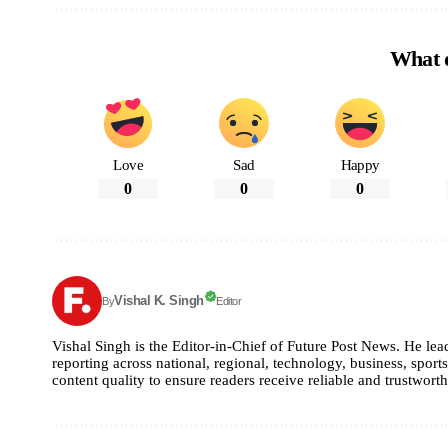
What d
Love
Sad
Happy
0
0
0
Vishal K. Singh
By
Editor
Vishal Singh is the Editor-in-Chief of Future Post News. He le
reporting across national, regional, technology, business, sports
content quality to ensure readers receive reliable and trustwort