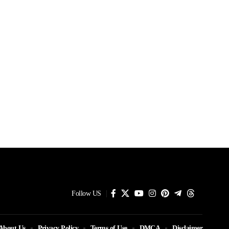
Follow US
About Us
Privacy Policy
Terms of Use
DMCA
Disclaimer