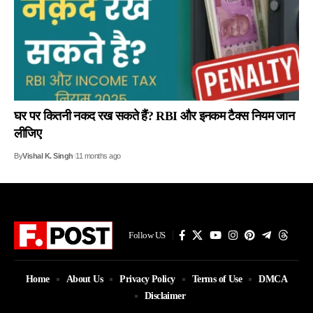
घर पर कितनी नकद रख सकते हैं? RBI और इनकम टैक्स नियम जान
लीजिए
By
Vishal K. Singh
11 months ago
Follow US
Home
About Us
Privacy Policy
Terms of Use
DMCA
Disclaimer