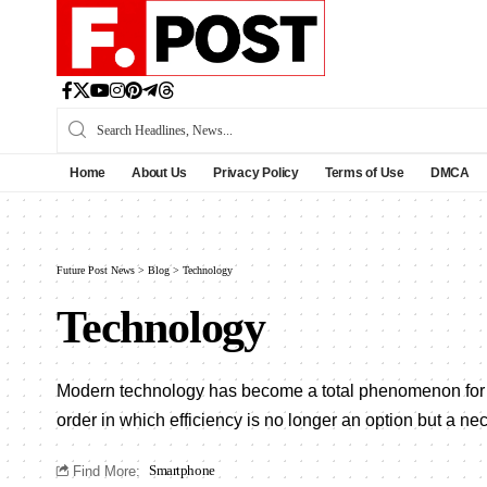
Home
About Us
Privacy Policy
Terms of Use
DMCA
Future Post News
>
Blog
>
Technology
Technology
Modern technology has become a total phenomenon for civ
order in which efficiency is no longer an option but a ne
Find More:
Smartphone