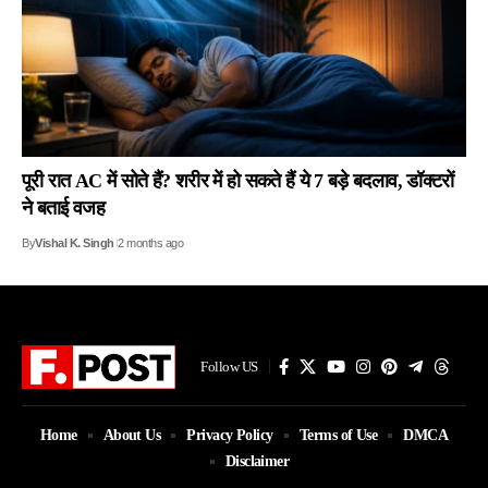
पूरी रात AC में सोते हैं? शरीर में हो सकते हैं ये 7 बड़े बदलाव, डॉक्टरों
ने बताई वजह
By
Vishal K. Singh
2 months ago
Follow US
Home
About Us
Privacy Policy
Terms of Use
DMCA
Disclaimer