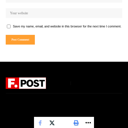
Save my name, email, and website in this browser for the next time I comment.
Follow US
Home
About Us
Privacy Policy
Terms of Use
DMCA
Disclaimer
© 2026 Future Post. All Rights Reserved. Powered by Future Media News Network
(FMNN).