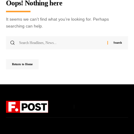
Oops! Nothing here
It seems we can’t find what you’re looking for. Perhaps
searching can help.
Return to Home
Follow US
Home
About Us
Privacy Policy
Terms of Use
DMCA
Disclaimer