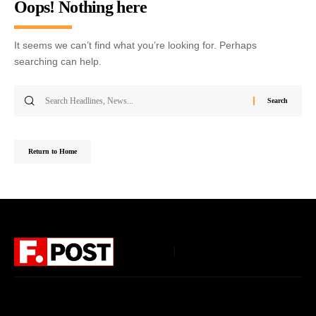
Oops! Nothing here
It seems we can’t find what you’re looking for. Perhaps
searching can help.
Return to Home
Follow US
Home
About Us
Privacy Policy
Terms of Use
DMCA
Disclaimer