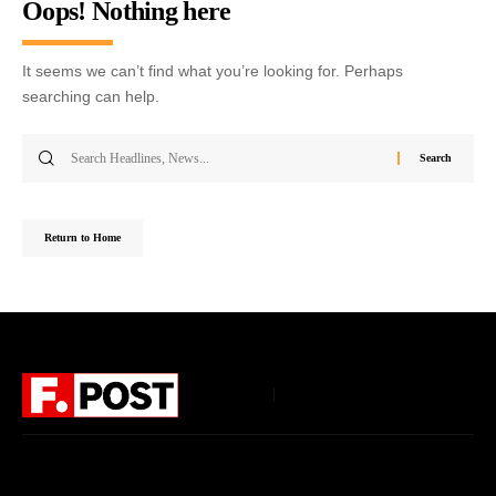
Oops! Nothing here
It seems we can’t find what you’re looking for. Perhaps
searching can help.
Return to Home
Follow US
Home
About Us
Privacy Policy
Terms of Use
DMCA
Disclaimer