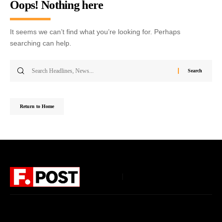
Oops! Nothing here
It seems we can’t find what you’re looking for. Perhaps
searching can help.
Return to Home
Follow US
Home
About Us
Privacy Policy
Terms of Use
DMCA
Disclaimer