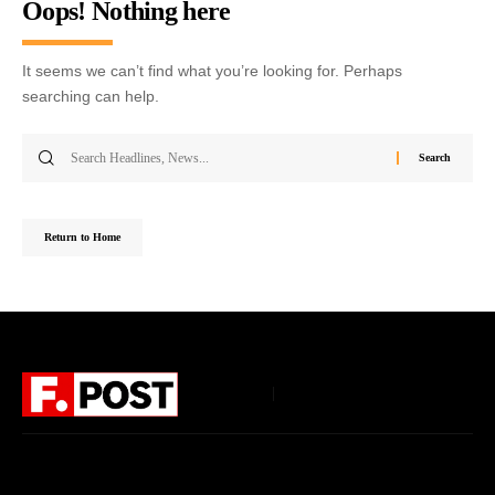
Oops! Nothing here
It seems we can’t find what you’re looking for. Perhaps
searching can help.
Return to Home
Follow US
Home
About Us
Privacy Policy
Terms of Use
DMCA
Disclaimer