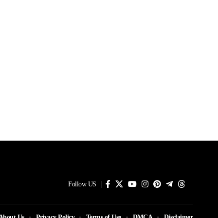
Follow US
About Us
Privacy Policy
Terms of Use
DMCA
Disclaimer