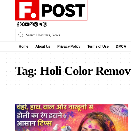
Home
About Us
Privacy Policy
Terms of Use
DMCA
Tag:
Holi Color Remov