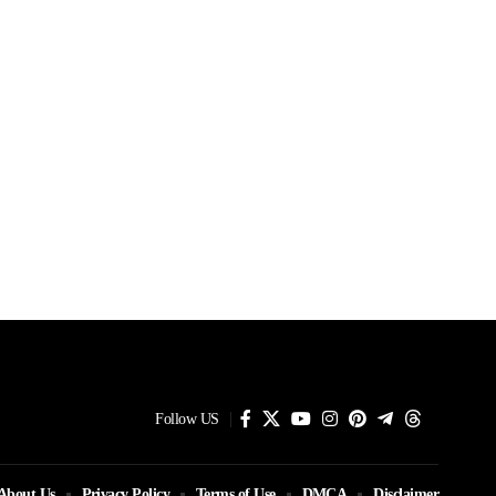
Follow US
About Us
Privacy Policy
Terms of Use
DMCA
Disclaimer